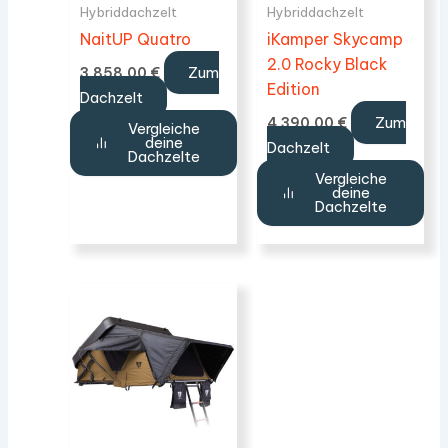
Hybriddachzelt
Hybriddachzelt
NaitUP Quatro
iKamper Skycamp
2.0 Rocky Black
Zum
3.858,00
€
Edition
Dachzelt
Zum
4.390,00
€
Vergleiche
deine
Dachzelt
Dachzelte
Vergleiche
deine
Dachzelte