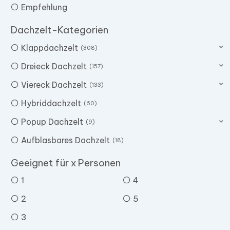
Empfehlung
Dachzelt-Kategorien
Klappdachzelt
308
Dreieck Dachzelt
157
Viereck Dachzelt
133
Hybriddachzelt
60
Popup Dachzelt
9
Aufblasbares Dachzelt
18
Geeignet für x Personen
1
4
2
5
3