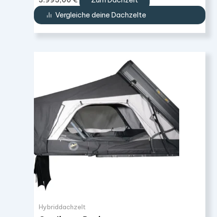
Vergleiche deine Dachzelte
Hybriddachzelt