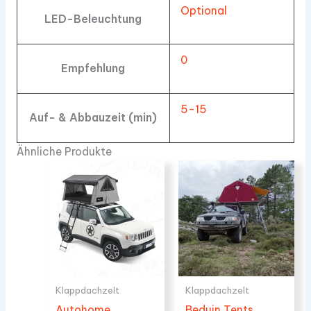
Optional
LED-Beleuchtung
0
Empfehlung
5-15
Auf- & Abbauzeit (min)
Ähnliche Produkte
Klappdachzelt
Klappdachzelt
Autohome
Beduin Tents