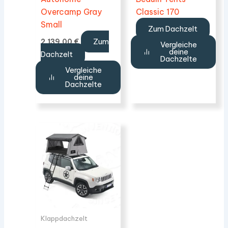
Overcamp Gray
Classic 170
Small
Zum Dachzelt
Zum
2.139,00
€
Vergleiche
deine
Dachzelt
Dachzelte
Vergleiche
deine
Dachzelte
Klappdachzelt