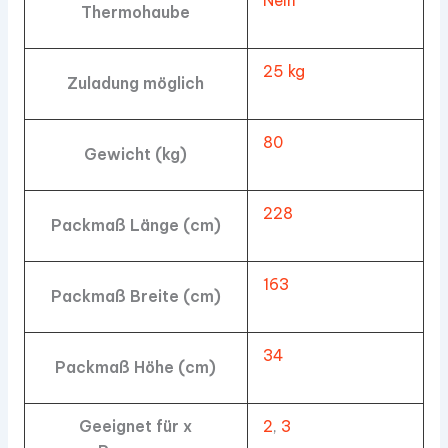
Nein
Thermohaube
25 kg
Zuladung möglich
80
Gewicht (kg)
228
Packmaß Länge (cm)
163
Packmaß Breite (cm)
34
Packmaß Höhe (cm)
Geeignet für x
2
,
3