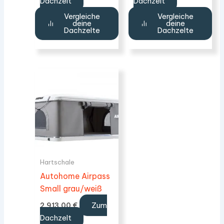
Dachzelt
Dachzelt
Vergleiche
Vergleiche
deine
deine
Dachzelte
Dachzelte
Hartschale
Autohome Airpass
Small grau/weiß
Zum
2.913,00
€
Dachzelt