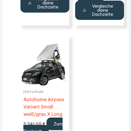
deine
Vergleiche
Dachzelte
deine
Dachzelte
Hartschale
Autohome Airpass
Variant Small
weiß/grau X Long
Zum
3.341,00
€