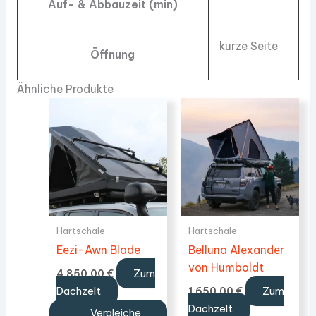
Auf- & Abbauzeit (min)
kurze Seite
Öffnung
Ähnliche Produkte
Hartschale
Hartschale
Eezi-Awn Blade
Belluna Alexander
von Humboldt
Zum
4.850,00
€
Dachzelt
Zum
1.650,00
€
Dachzelt
Vergleiche