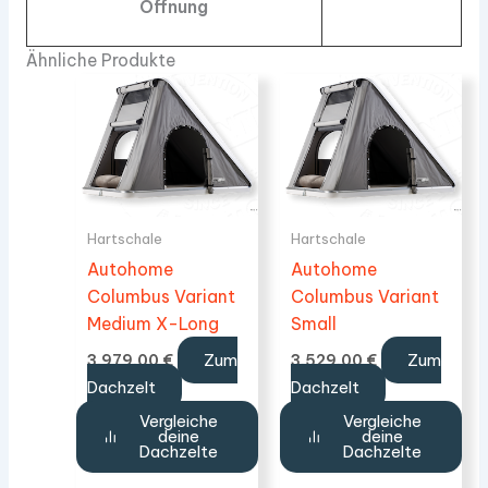
Öffnung
Ähnliche Produkte
Hartschale
Hartschale
Autohome
Autohome
Columbus Variant
Columbus Variant
Medium X-Long
Small
Zum
Zum
3.979,00
€
3.529,00
€
Dachzelt
Dachzelt
Vergleiche
Vergleiche
deine
deine
Dachzelte
Dachzelte