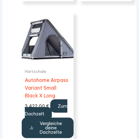
Hartschale
Autohome Airpass
Variant Small
Black X Long
Zum
3.422,00
€
Dachzelt
Vergleiche
deine
Dachzelte