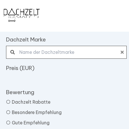
Zum
Inhalt
springen
Dachzelt Marke
Search products:
Preis (EUR)
Bewertung
Dachzelt Rabatte
Besondere Empfehlung
Gute Empfehlung