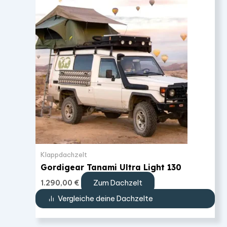
Klappdachzelt
Gordigear Tanami Ultra Light 130
Zum Dachzelt
1.290,00
€
Vergleiche deine Dachzelte