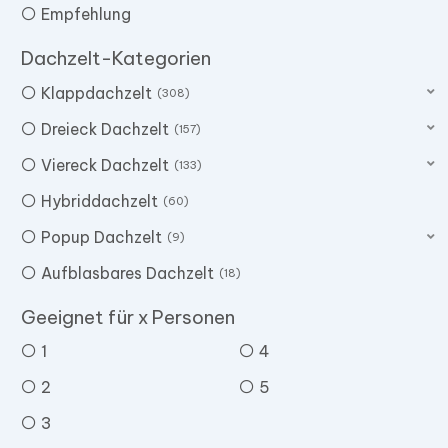
Empfehlung
Dachzelt-Kategorien
Klappdachzelt
308
Dreieck Dachzelt
157
Viereck Dachzelt
133
Hybriddachzelt
60
Popup Dachzelt
9
Aufblasbares Dachzelt
18
Geeignet für x Personen
1
4
2
5
3