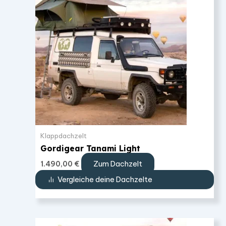
Klappdachzelt
Gordigear Tanami Light
Zum Dachzelt
1.490,00
€
Vergleiche deine Dachzelte