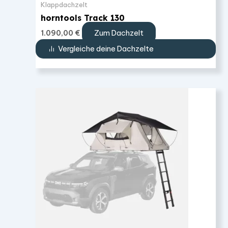
Klappdachzelt
horntools Track 130
Zum Dachzelt
1.090,00
€
Vergleiche deine Dachzelte