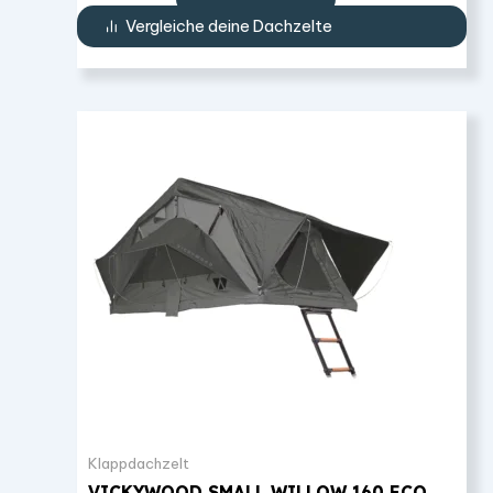
Vergleiche deine Dachzelte
Klappdachzelt
VICKYWOOD SMALL WILLOW 160 ECO